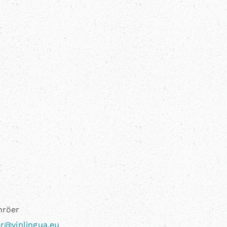
hröer
r@vinlingua.eu