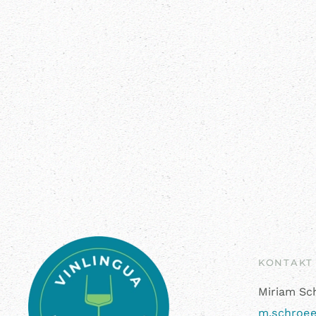
KONTAKT
Miriam Sc
m.schroee